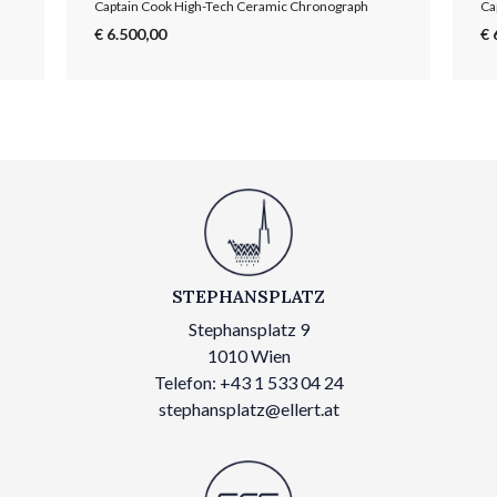
Captain Cook High-Tech Ceramic Chronograph
€ 6.500,00
€ 
STEPHANSPLATZ
Stephansplatz 9
1010 Wien
Telefon: +43 1 533 04 24
stephansplatz@ellert.at