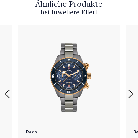
Ähnliche Produkte
bei Juweliere Ellert
Rado
R