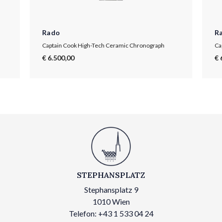
Rado
R
Captain Cook High-Tech Ceramic Chronograph
€ 6.500,00
€ 
STEPHANSPLATZ
Stephansplatz 9
1010 Wien
Telefon: +43 1 533 04 24