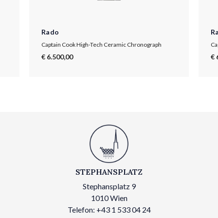
Rado
R
Captain Cook High-Tech Ceramic Chronograph
€ 6.500,00
€ 
STEPHANSPLATZ
Stephansplatz 9
1010 Wien
Telefon: +43 1 533 04 24