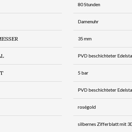
80 Stunden
Damenuhr
ESSER
35 mm
AL
PVD beschichteter Edelsta
IT
5 bar
PVD beschichteter Edelsta
roségold
silbernes Zifferblatt mit 