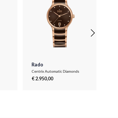
Rado
Ra
s
Centrix Automatic Diamonds
Cent
€ 2.950,00
€ 2