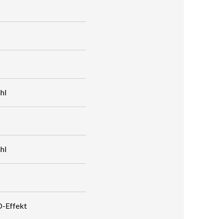
hl
hl
3D-Effekt