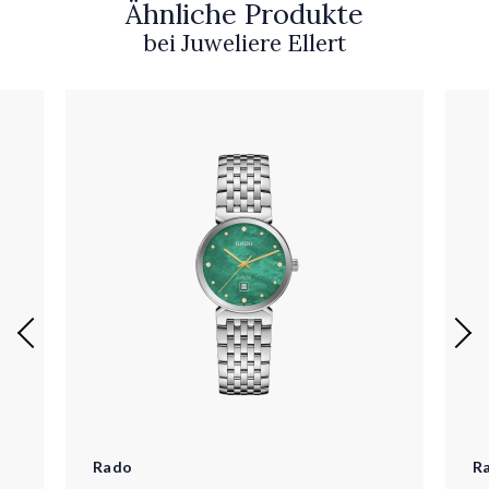
Ähnliche Produkte
bei Juweliere Ellert
Rado
R