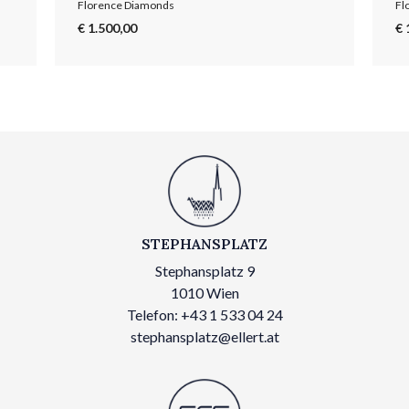
Florence Diamonds
Fl
€ 1.500,00
€ 
STEPHANSPLATZ
Stephansplatz 9
1010 Wien
Telefon: +43 1 533 04 24
stephansplatz@ellert.at