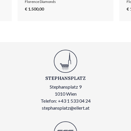
Florence Diamonds
Fl
€ 1.500,00
€ 
STEPHANSPLATZ
Stephansplatz 9
1010 Wien
Telefon: +43 1 533 04 24
stephansplatz@ellert.at