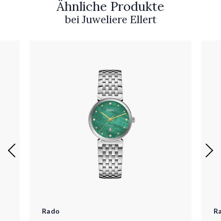
Ähnliche Produkte
bei Juweliere Ellert
Rado
R