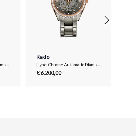
Rado
Ra
HyperChrome Automatic Diamonds
HyperChrome Automatic Diamonds
Hyp
€ 6.200,00
€ 3