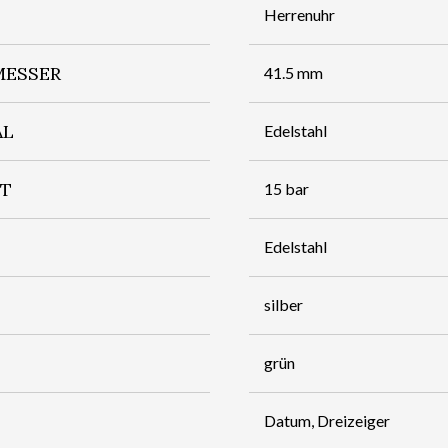
Herrenuhr
ESSER
41.5 mm
AL
Edelstahl
IT
15 bar
Edelstahl
silber
grün
Datum, Dreizeiger