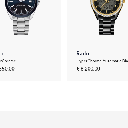
do
Rado
rChrome
.550,00
€ 6.200,00