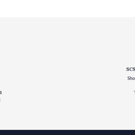
SCS
Sho
4
t