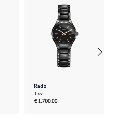
Rado
Ra
True
Tru
€ 1.700,00
€ 1