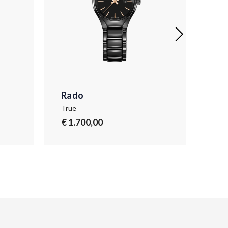
Rado
Ra
True
Tru
€ 1.700,00
€ 1