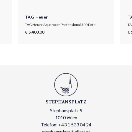
TAG Heuer
T
TAG Heuer Aquaracer Professional 500 Date
TA
€ 5.400,00
€ 
STEPHANSPLATZ
Stephansplatz 9
1010 Wien
Telefon: +43 1 533 04 24
stephansplatz@ellert.at