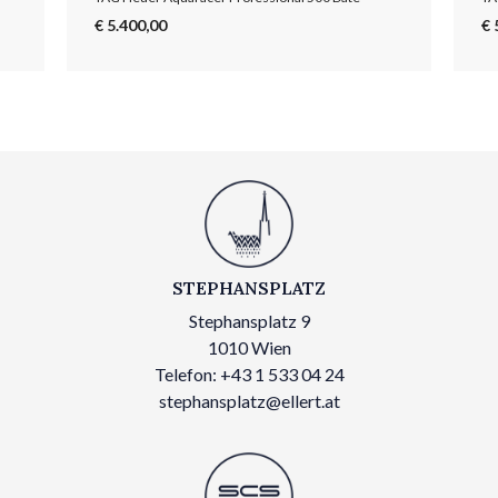
€ 5.400,00
€ 
STEPHANSPLATZ
Stephansplatz 9
1010 Wien
Telefon: +43 1 533 04 24
stephansplatz@ellert.at