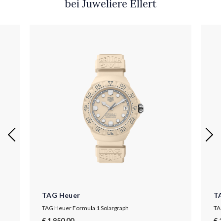
bei Juweliere Ellert
TAG Heuer
T
TAG Heuer Formula 1 Solargraph
TA
€ 1.950,00
€ 