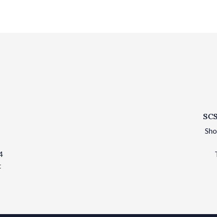
SCS
Sho
4
t