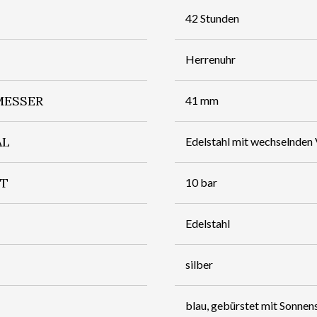
42 Stunden
Herrenuhr
ESSER
41 mm
AL
Edelstahl mit wechselnden
IT
10 bar
Edelstahl
silber
blau, gebürstet mit Sonnen