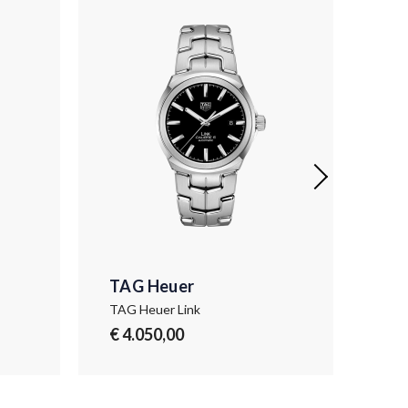
TAG Heuer
TA
TAG Heuer Link
TAG
€ 4.050,00
€ 4