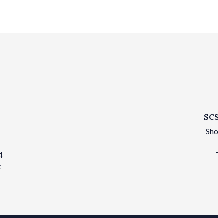
SCS
Sho
4
t