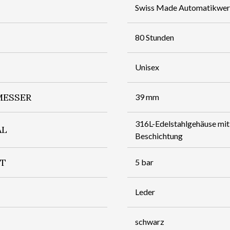
Swiss Made Automatikwe
80 Stunden
Unisex
ESSER
39 mm
316L-Edelstahlgehäuse mi
AL
Beschichtung
IT
5 bar
Leder
schwarz