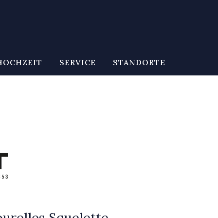
HOCHZEIT
SERVICE
STANDORTE
urelles Squelette