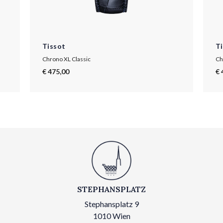
Tissot
T
Chrono XL Classic
Ch
€ 475,00
€ 
STEPHANSPLATZ
Stephansplatz 9
1010 Wien