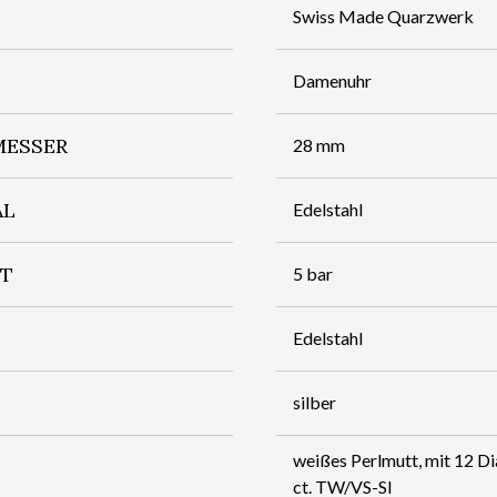
Swiss Made Quarzwerk
Damenuhr
ESSER
28 mm
AL
Edelstahl
IT
5 bar
Edelstahl
silber
weißes Perlmutt, mit 12 D
ct. TW/VS-SI