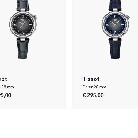
sot
Tissot
r 28 mm
Desir 28 mm
95,00
€ 295,00