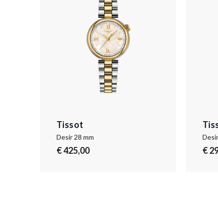
Tissot
Tis
Desir 28 mm
Desi
€ 425,00
€ 2