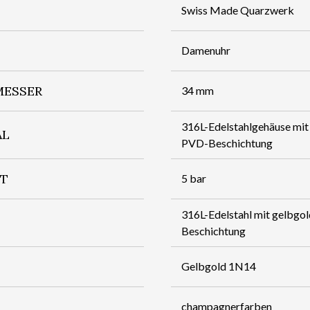
Swiss Made Quarzwerk
Damenuhr
ESSER
34 mm
316L-Edelstahlgehäuse mit
AL
PVD-Beschichtung
IT
5 bar
316L-Edelstahl mit gelbgo
Beschichtung
Gelbgold 1N14
champagnerfarben