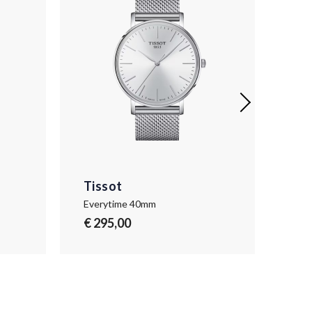
Tissot
Tis
Everytime 40mm
Eve
€ 295,00
€ 3