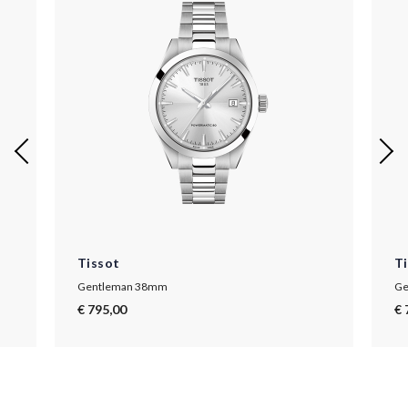
Tissot
T
Gentleman 38mm
Ge
€ 795,00
€ 