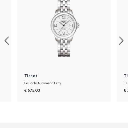
Tissot
T
Le Locle Automatic Lady
Le
€ 675,00
€ 