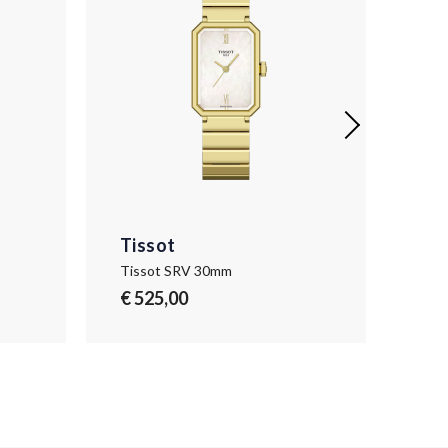
Tissot
Tis
Tissot SRV 30mm
€ 525,00
€ 6