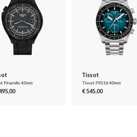
sot
Tissot
ot Pinarello 43mm
Tissot PR516 40mm
.495,00
€ 545,00