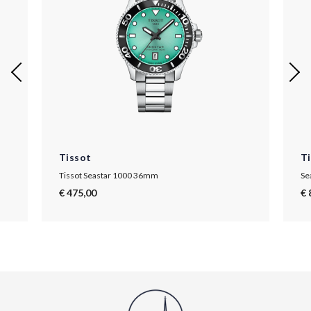
Tissot
T
Tissot Seastar 1000 36mm
Se
€ 475,00
€ 