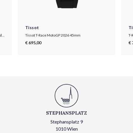
Tissot
T
T-Race MotoGP Quartz Chronograph 2025 Limited Edition
Tissot T-Race MotoGP 2026 45mm
T-
€ 695,00
€ 
STEPHANSPLATZ
Stephansplatz 9
1010 Wien