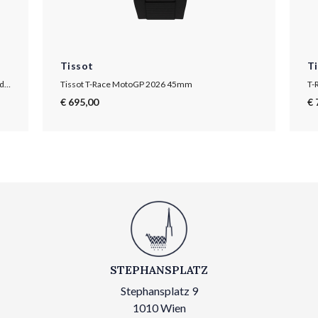
Tissot
T
T-Race MotoGP Quartz Chronograph 2025 Limited Edition
Tissot T-Race MotoGP 2026 45mm
T-
€ 695,00
€ 
STEPHANSPLATZ
Stephansplatz 9
1010 Wien