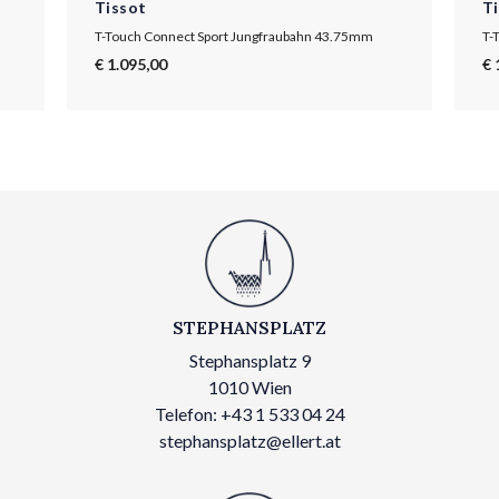
Tissot
T
T-Touch Connect Sport Jungfraubahn 43.75mm
T-
€ 1.095,00
€ 
STEPHANSPLATZ
Stephansplatz 9
1010 Wien
Telefon: +43 1 533 04 24
stephansplatz@ellert.at