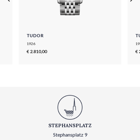
TUDOR
T
1926
19
€ 2.810,00
€ 
STEPHANSPLATZ
Stephansplatz 9