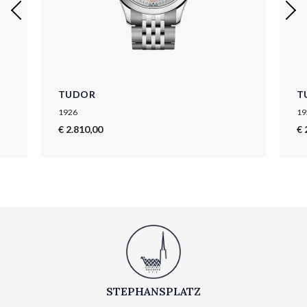
TUDOR
T
1926
19
€ 2.810,00
€ 
STEPHANSPLATZ