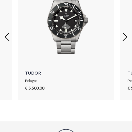
TUDOR
T
Pelagos
Pe
€ 5.500,00
€ 