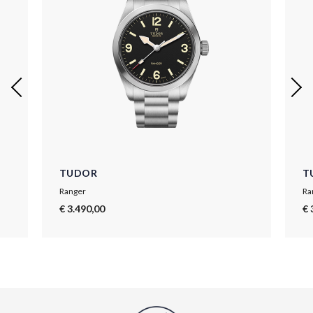
TUDOR
T
Ranger
Ra
€ 3.490,00
€ 