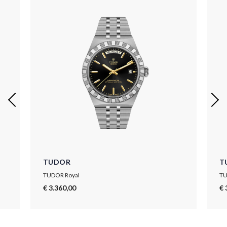
TUDOR
T
TUDOR Royal
TU
€ 3.360,00
€ 