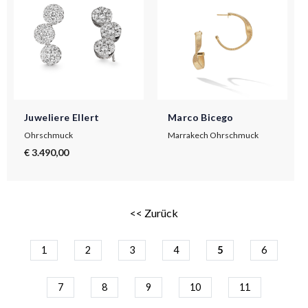
Juweliere Ellert
Marco Bicego
Ohrschmuck
Marrakech Ohrschmuck
€ 3.490,00
<< Zurück
1
2
3
4
5
6
7
8
9
10
11