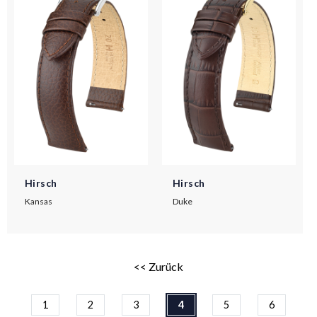
Hirsch
Hirsch
Kansas
Duke
<< Zurück
1
2
3
4
5
6