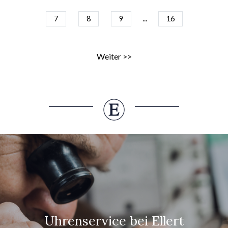
...
7
8
9
16
Weiter >>
Uhrenservice bei Ellert