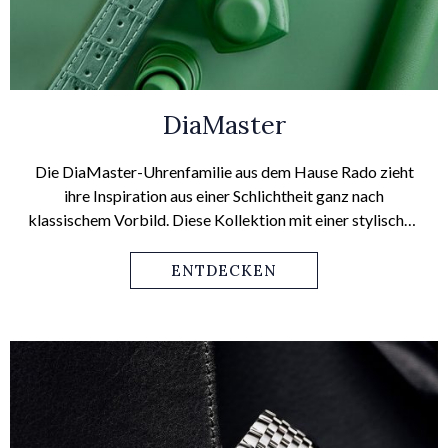
DiaMaster
Die DiaMaster-Uhrenfamilie aus dem Hause Rado zieht
ihre Inspiration aus einer Schlichtheit ganz nach
klassischem Vorbild. Diese Kollektion mit einer stylischen
und eleganten Version der ultralanglebigen Rado Uhren
begeistert durch ihre Vielfalt. Die Gehäuse aus Hightech-
ENTDECKEN
Keramik bzw. Ceramos gibt es mit einem Quarz- oder
Schweizer Automatikwerk. Wobei letzteres eine
Gangreserve von bis zu 80 Stunden hat.