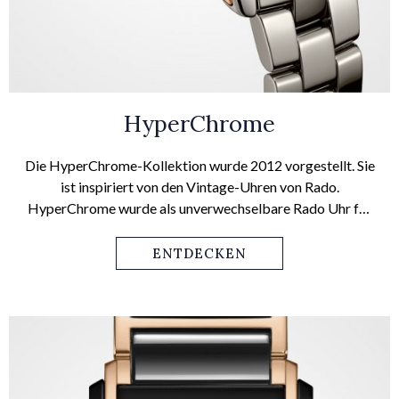
HyperChrome
Die HyperChrome-Kollektion wurde 2012 vorgestellt. Sie
ist inspiriert von den Vintage-Uhren von Rado.
HyperChrome wurde als unverwechselbare Rado Uhr für
jeden Tag und jeden Anlass präsentiert. Die Hyperchrome
Kollektion bedient sich modernster Materialinnovationen,
ENTDECKEN
einer neuartigen Uhrenkonstruktion und eines eleganten
Designs, für einen wahrhaft wegweisenden Rado
Zeitmesser.