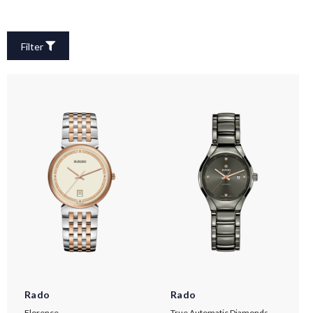
Filter
Rado
Rado
Florence
True Automatic Diamonds