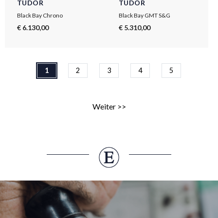
TUDOR
TUDOR
Black Bay Chrono
Black Bay GMT S&G
€ 6.130,00
€ 5.310,00
1
2
3
4
5
Weiter >>