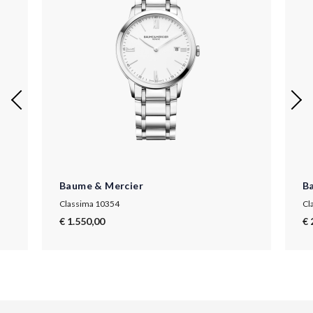
Baume & Mercier
B
Classima 10354
Cl
€ 1.550,00
€ 