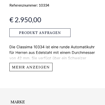
Referenznummer: 10334
€ 2.950,00
PRODUKT ANFRAGEN
Die Classima 10334 ist eine runde Automatikuhr
für Herren aus Edelstahl mit einem Durchmesser
von 42 mm. Sie verfügt über ein Schweizer
Automatikuhrwerk, blaue Stahlzeiger und ein
MEHR ANZEIGEN
Edelstahlarmband sowie ein silberfarbenes
Zifferblatt mit Line Guillochierung Dekor und
einen Gehäuseboden aus Saphirglas.
MARKE