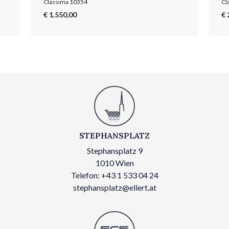
Classima 10354
Cl
€ 1.550,00
€ 
STEPHANSPLATZ
Stephansplatz 9
1010 Wien
Telefon: +43 1 533 04 24
stephansplatz@ellert.at