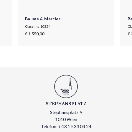
Baume & Mercier
B
Classima 10354
Cl
€ 1.550,00
€ 
STEPHANSPLATZ
Stephansplatz 9
1010 Wien
Telefon: +43 1 533 04 24