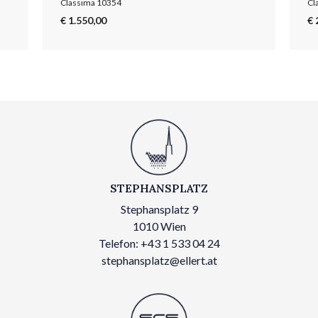
Classima 10354
Cl
€ 1.550,00
€ 
STEPHANSPLATZ
Stephansplatz 9
1010 Wien
Telefon: +43 1 533 04 24
stephansplatz@ellert.at