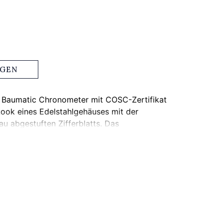
AGEN
on Baumatic Chronometer mit COSC-Zertifikat
ook eines Edelstahlgehäuses mit der
au abgestuften Zifferblatts. Das
 austauschen und sorgt so für nahtlose