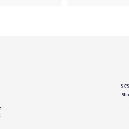
SCS
Sho
4
t