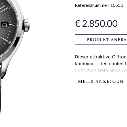
Referenznummer: 10550
€ 2.850,00
PRODUKT ANFR
Dieser attraktive Clift
kombiniert den coolen L
optischen Tiefe eines gr
Lederarmband lässt sich
MEHR ANZEIGEN
Stilvielfalt.