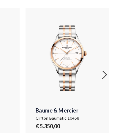
Baume & Mercier
Ba
Clifton Baumatic 10458
Clif
€ 5.350,00
€ 8