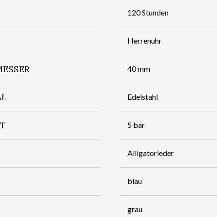
120 Stunden
Herrenuhr
ESSER
40 mm
AL
Edelstahl
IT
5 bar
Alligatorleder
blau
grau