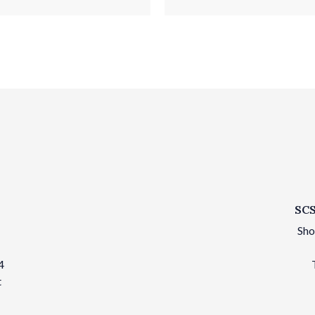
SCS
Sho
4
t