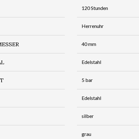
120 Stunden
Herrenuhr
ESSER
40 mm
AL
Edelstahl
IT
5 bar
Edelstahl
silber
grau