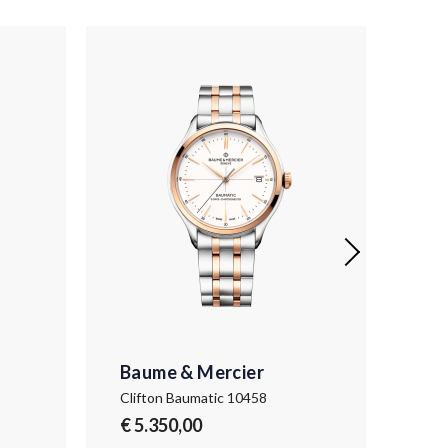
Baume & Mercier
Ba
Clifton Baumatic 10458
Clif
€ 5.350,00
€ 8