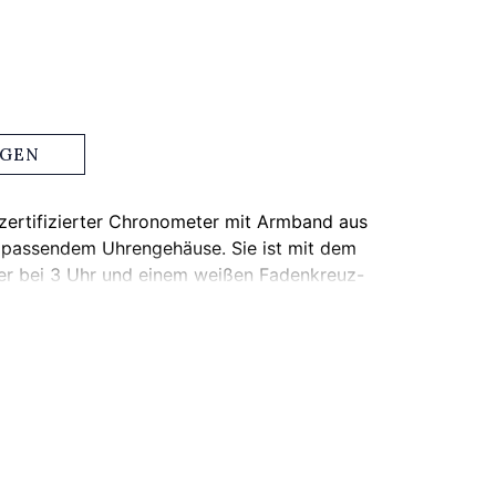
AGEN
zertifizierter Chronometer mit Armband aus
d passendem Uhrengehäuse. Sie ist mit dem
er bei 3 Uhr und einem weißen Fadenkreuz-
grau abgestuften Zifferblatts ausgestattet.