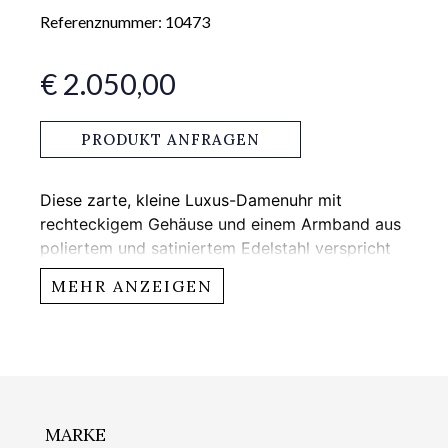
Referenznummer: 10473
€ 2.050,00
PRODUKT ANFRAGEN
Diese zarte, kleine Luxus-Damenuhr mit
rechteckigem Gehäuse und einem Armband aus
poliertem und satiniertem Edelstahl verspricht
eine zeitlose Ästhetik. Sie ist mit einem
MEHR ANZEIGEN
kratzfesten, gewölbten Saphirglas und einem
undurchsichtigen Gehäuseboden ausgestattet.
MARKE