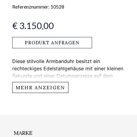
Referenznummer: 10528
€ 3.150,00
PRODUKT ANFRAGEN
Diese stilvolle Armbanduhr besitzt ein
rechteckiges Edelstahlgehäuse mit einer kleinen
Sekunde und einer Datumsanzeige auf dem
Zifferblatt, die sich bei 6 Uhr befindet. Dank des
MEHR ANZEIGEN
Automatikwerks bietet der Zeitmesser
andauernde Präzision.
MARKE