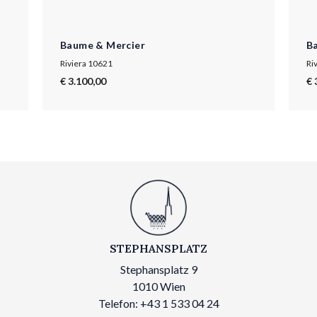
Baume & Mercier
B
Riviera 10621
Ri
€ 3.100,00
€ 
STEPHANSPLATZ
Stephansplatz 9
1010 Wien
Telefon: +43 1 533 04 24