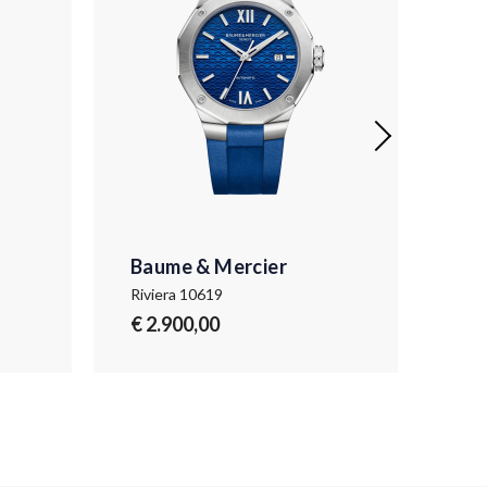
Baume & Mercier
Ba
Riviera 10619
Rivi
€ 2.900,00
€ 4