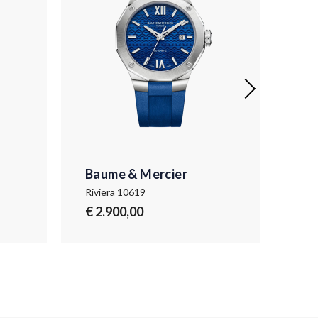
Baume & Mercier
Ba
Riviera 10619
Rivi
€ 2.900,00
€ 4