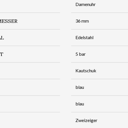
Damenuhr
ESSER
36 mm
AL
Edelstahl
IT
5 bar
Kautschuk
blau
blau
Zweizeiger