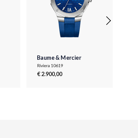
Baume & Mercier
Ba
Riviera 10619
Rivi
€ 2.900,00
€ 4