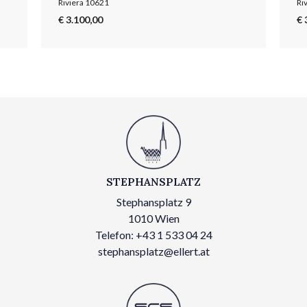
Riviera 10621
Ri
€ 3.100,00
€ 
STEPHANSPLATZ
Stephansplatz 9
1010 Wien
Telefon: +43 1 533 04 24
stephansplatz@ellert.at