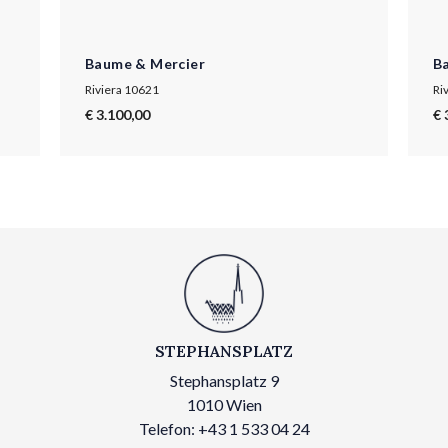
Baume & Mercier
B
Riviera 10621
Ri
€ 3.100,00
€ 
STEPHANSPLATZ
Stephansplatz 9
1010 Wien
Telefon: +43 1 533 04 24