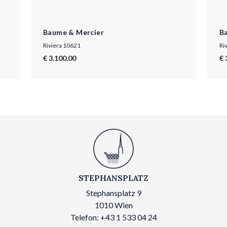
Baume & Mercier
B
Riviera 10621
Ri
€ 3.100,00
€ 
STEPHANSPLATZ
Stephansplatz 9
1010 Wien
Telefon: +43 1 533 04 24