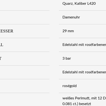
Quarz, Kaliber L420
Damenuhr
ESSER
29 mm
AL
Edelstahl mit roséfarben
T
3 bar
Edelstahl mit roséfarben
roségold
weißes Perlmutt, mit 12 
0.081 ct.) besetzt