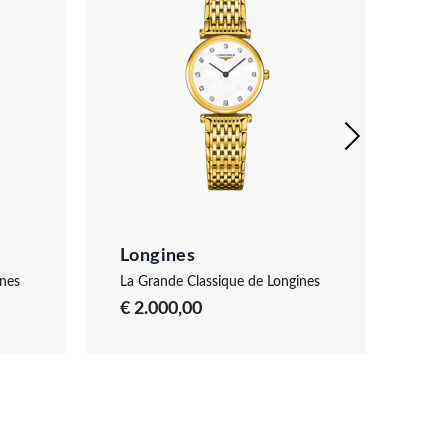
Longines
Lo
ines
La Grande Classique de Longines
La G
€ 2.000,00
€ 1