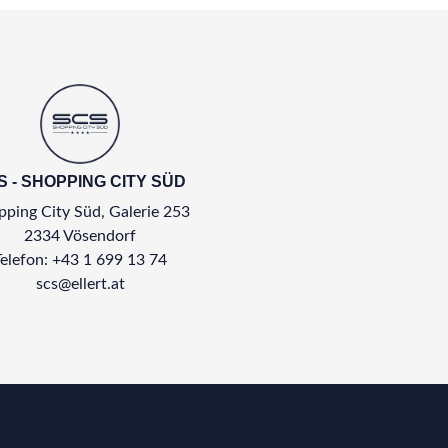
S - SHOPPING CITY SÜD
ping City Süd, Galerie 253
2334 Vösendorf
Telefon: +43 1 699 13 74
scs@ellert.at