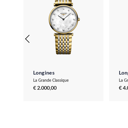
Longines
Lon
nes
La Grande Classique
La G
€ 2.000,00
€ 4